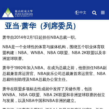
中文
亚当·萧华（列席委员）
萧华自2014年2月1日起担任NBA总裁一职。
NBA是一个全球性的体育与媒体机构，围绕五个职业体育联
盟构建：NBA、WNBA、NBA G联盟、NBA 2K联盟以及非
洲篮球联赛。
萧华于1992年加入NBA。在成为总裁之前，他曾担任NBA副
总裁兼首席运营官、NBA娱乐公司总裁兼首席运营官、NBA
总裁特别助理及NBA总裁办公室主任。
萧华在联盟多项标志性成就中发挥了关键作用，包括
WNBA、NBA G联盟、NBA 2K联盟和非洲篮球联赛的创立
与发展，以及NBA中国和NBA非洲的建立。