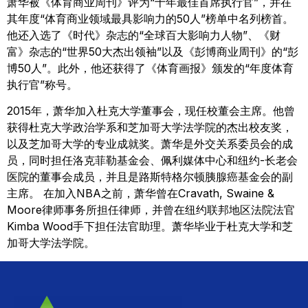
萧华被《体育商业周刊》评为“十年最佳首席执行官”，并在
其年度“体育商业领域最具影响力的50人”榜单中名列榜首。
他还入选了《时代》杂志的“全球百大影响力人物”、《财
富》杂志的“世界50大杰出领袖”以及《彭博商业周刊》的“彭
博50人”。此外，他还获得了《体育画报》颁发的“年度体育
执行官”称号。
2015年，萧华加入杜克大学董事会，现任校董会主席。他曾
获得杜克大学政治学系和芝加哥大学法学院的杰出校友奖，
以及芝加哥大学的专业成就奖。萧华是外交关系委员会的成
员，同时担任洛克菲勒基金会、佩利媒体中心和纽约-长老会
医院的董事会成员，并且是路斯特格尔顿胰腺癌基金会的副
主席。 在加入NBA之前，萧华曾在Cravath, Swaine &
Moore律师事务所担任律师，并曾在纽约联邦地区法院法官
Kimba Wood手下担任法官助理。萧华毕业于杜克大学和芝
加哥大学法学院。