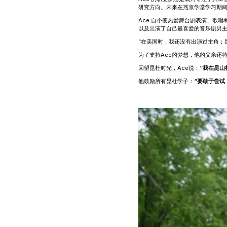
“收到
闪烁着
他是昆
每周三的
他说：
Ace
研究方
Ace 