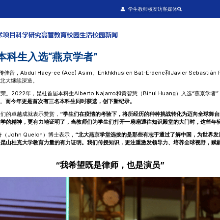
关于我们
招生信息
学术项目
科学研究
高管教育
校园生
杜克大学三名本科生入选“燕京学
学2025届本科毕业生再传佳音，Abdul Haey-ee (Ace) Asim、E
，即将以“燕京学者”身份前往北大继续深造。
杜克大学学子第三次获此殊荣。2022年，昆杜首届本科生Alberto N
ashvili和Haeji Cho再次入选。
而今年更是首次有三名本科生同时
克大学校长刘耀林博士对学生们的卓越成就表示赞赏，
“学生们在
理心，不仅体现了昆山杜克大学的精神，更有力地证明了，当教师
大学常务副校长约翰·奎尔奇（John Quelch）博士表示，
“北
，令人振奋。他们的成功，是昆山杜克大学教育力量的有力证明。